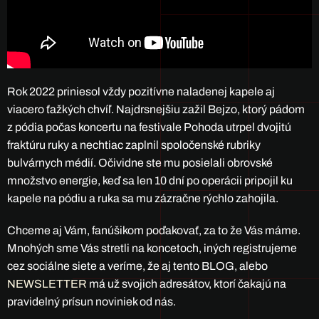
Rok 2022 priniesol vždy pozitívne naladenej kapele aj
viacero ťažkých chvíľ. Najdrsnejšiu zažil Bejzo, ktorý pádom
z pódia počas koncertu na festivale Pohoda utrpel dvojitú
fraktúru ruky a nechtiac zaplnil spoločenské rubriky
bulvárnych médií. Očividne ste mu posielali obrovské
množstvo energie, keď sa len 10 dní po operácii pripojil ku
kapele na pódiu a ruka sa mu zázračne rýchlo zahojila.
Chceme aj Vám, fanúšikom poďakovať, za to že Vás máme.
Mnohých sme Vás stretli na koncetoch, iných registrujeme
cez sociálne siete a veríme, že aj tento BLOG, alebo
NEWSLETTER
má už svojich adresátov, ktorí čakajú na
pravidelný prísun noviniek od nás.