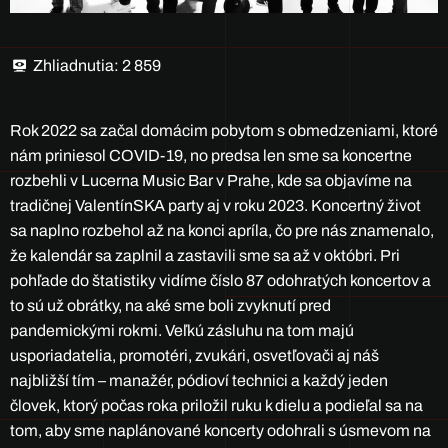
Zhliadnutia:
2 859
Rok 2022 sa začal domácim pobytom s obmedzeniami, ktoré
nám priniesol COVID-19, no predsa len sme sa koncertne
rozbehli v Lucerna Music Bar v Prahe, kde sa objavíme na
tradičnej ValentínSKA party aj v roku 2023. Koncertný život
sa naplno rozbehol až na konci apríla, čo pre nás znamenalo,
že kalendár sa zaplnil a zastavili sme sa až v októbri. Pri
pohľade do štatistiky vidíme číslo 87 odohratých koncertov a
to sú už obrátky, na aké sme boli zvyknutí pred
pandemickými rokmi. Veľkú zásluhu na tom majú ​​
usporiadatelia, promotéri, zvukári, osvetľovači aj náš
najbližší tím – manažér, pódioví technici a každý jeden
človek, ktorý počas roka priložil ruku k dielu a podieľal sa na
tom, aby sme naplánované koncerty odohrali s úsmevom na