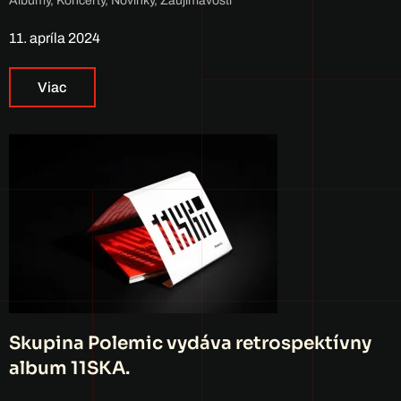
Albumy
,
Koncerty
,
Novinky
,
Zaujímavosti
11. apríla 2024
Viac
Skupina Polemic vydáva retrospektívny
album 11SKA.