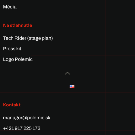
Média
Na stiahnutie
Tech Rider (stage plan)
Press kit
Logo Polemic
Kontakt
manager@polemic.sk
+421 917 225 173