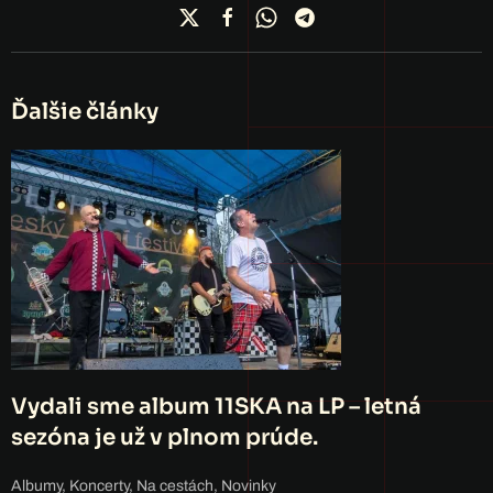
Ďalšie články
Vydali sme album 11SKA na LP – letná
sezóna je už v plnom prúde.
Albumy
,
Koncerty
,
Na cestách
,
Novinky