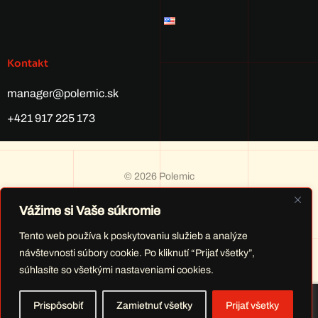
Kontakt
manager@polemic.sk
+421 917 225 173
©
2026
Polemic
Vážime si Vaše súkromie
Tento web používa k poskytovaniu služieb a analýze
návštevnosti súbory cookie. Po kliknutí “Prijať všetky”,
súhlasíte so všetkými nastaveniami cookies.
Created by
CONCORDIA Agency, s.r.o.
Prispôsobiť
Zamietnuť všetky
Prijať všetky