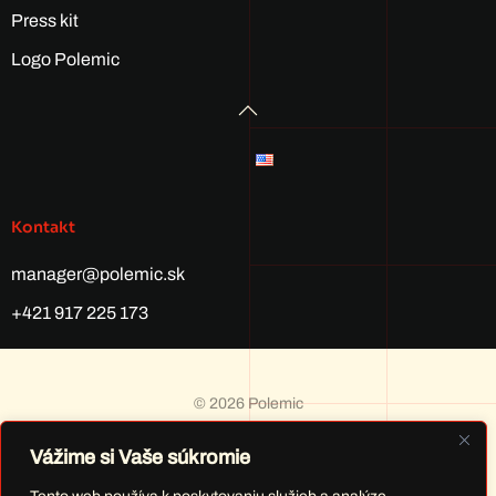
Press kit
Logo Polemic
Kontakt
manager@polemic.sk
+421 917 225 173
©
2026
Polemic
Vážime si Vaše súkromie