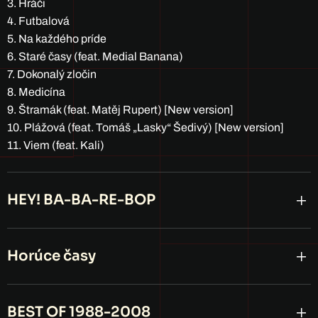
3. Hráči
4. Futbalová
5. Na každého príde
6. Staré časy (feat. Medial Banana)
7. Dokonalý zločin
8. Medicína
9. Štramák (feat. Matěj Rupert) [New version]
10. Plážová (feat. Tomáš „Lasky“ Šedivý) [New version]
11. Viem (feat. Kali)
HEY! BA-BA-RE-BOP
Horúce časy
BEST OF 1988-2008