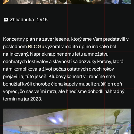
Zhliadnutia:
1 416
Koncertný plán na záver jesene, ktorý sme Vám predstavili v
poslednom
BLOGu
vyzeral v realite úplne inak ako bol
nalinkovaný. Napriek naplnenému letu a množstvu
odohratých festivalov a slávností sa dozvuky korony, ktorá
nám komplikovala život počas ostatných dvoch rokov
prejavili aj túto jeseň. Klubový koncert v Trenčíne sme
bohužiaľ kvôli chorobe člena kapely museli zrušiť len deň
vopred, čo nás veľmi mrzí, ale hneď sme dohodli náhradný
termín na jar 2023.