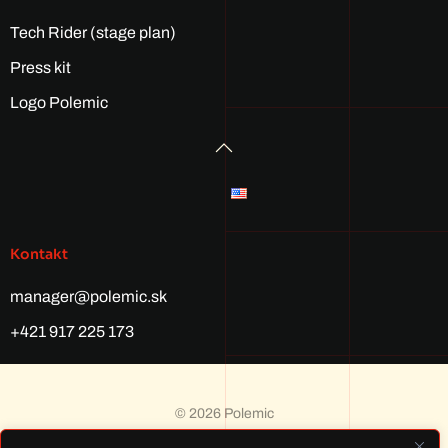
Tech Rider (stage plan)
Press kit
Logo Polemic
Kontakt
manager@polemic.sk
+421 917 225 173
©
2026
Polemic