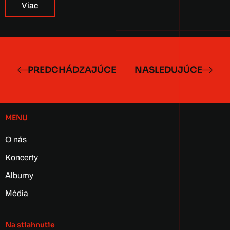
Viac
PREDCHÁDZAJÚCE
NASLEDUJÚCE
MENU
O nás
Koncerty
Albumy
Média
Na stiahnutie