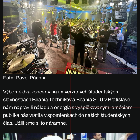
Foto: Pavol Páchnik
Výborné dva koncerty na univerzitných študentských
slávnostiach Beánia Technikov a Beánia STU v Bratislave
nám napravili náladu a energia s vyšpičkovanými emóciami
publika nás vrátila v spomienkach do našich študentských
čias. Užili sme si to náramne.