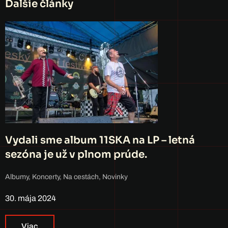
Ďalšie články
Vydali sme album 11SKA na LP – letná
sezóna je už v plnom prúde.
Albumy
,
Koncerty
,
Na cestách
,
Novinky
30. mája 2024
Viac