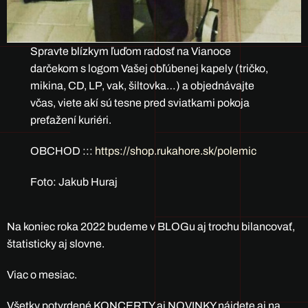
Spravte blízkym ľuďom radosť na Vianoce
darčekom s logom Vašej obľúbenej kapely (tričko,
mikina, CD, LP, vak, šiltovka…) a objednávajte
včas, viete akí sú tesne pred sviatkami pokoja
preťažení kuriéri.
OBCHOD :::
https://shop.rukahore.sk/polemic
Foto: Jakub Huraj
Na koniec roka 2022 budeme v BLOGu aj trochu bilancovať,
štatisticky aj slovne.
Viac o mesiac.
Všetky potvrdené KONCERTY aj NOVINKY nájdete aj na